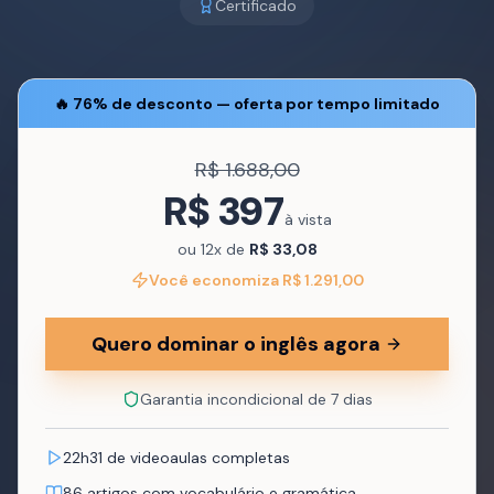
Certificado
🔥 76% de desconto — oferta por tempo limitado
R$ 1.688,00
R$ 397
à vista
ou 12x de
R$ 33,08
Você economiza R$ 1.291,00
Quero dominar o inglês agora
Garantia incondicional de 7 dias
22h31 de videoaulas completas
86 artigos com vocabulário e gramática