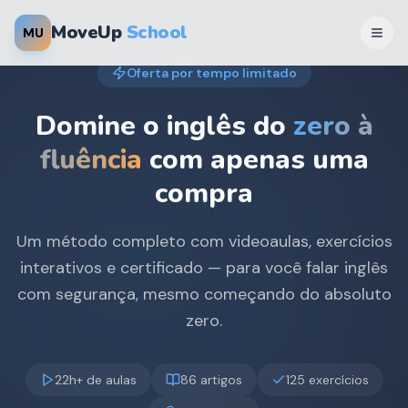
MoveUp
School
MU
Oferta por tempo limitado
Domine o inglês do
zero à
fluência
com apenas uma
compra
Um método completo com videoaulas, exercícios
interativos e certificado — para você falar inglês
com segurança, mesmo começando do absoluto
zero.
22h+ de aulas
86 artigos
125 exercícios